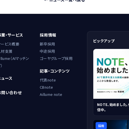
事業・サービス
採用情報
ピックアップ
サービス概要
新卒採用
人材支援
中途採用
illume（AIマッチン
ゴーヤグループ採用
）
記事・コンテンツ
ニュース
代表note
CBnote
お問い合わせ
Aillume note
NOTE、始めました。
信中。
採用